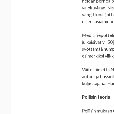
heidän perhealbu
valokuviaan. Niss
vangittuna, jotta
oikeusasiamieh
Media riepotteli 
julkaisivat yli 
syöttämää humpuuk
esimerkiksi viikk
Väitettiin että N
auton- ja bussin
kuljettajana. Hä
Poliisin teoria
Poliisin mukaan 