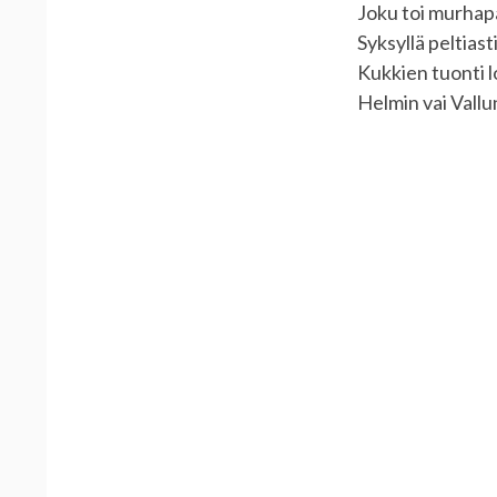
Joku toi murhapa
Syksyllä peltiasti
Kukkien tuonti l
Helmin vai Vallu