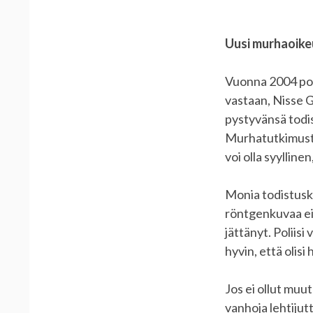
Uusi murhaoik
Vuonna 2004 pol
vastaan, Nisse G
pystyvänsä todi
Murhatutkimusten
voi olla syylline
Monia todistuska
röntgenkuvaa ei ol
jättänyt. Poliisi
hyvin, että olis
Jos ei ollut muu
vanhoja lehtijuttu