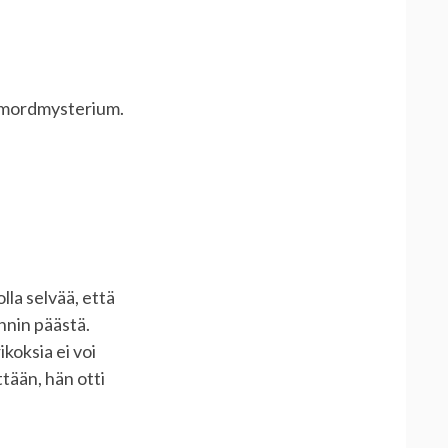
 mordmysterium.
lla selvää, että
unnin päästä.
ikoksia ei voi
tään, hän otti