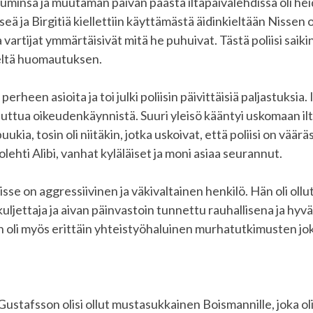
minsa ja muutaman päivän päästä iltapäivälehdissä oli heid
eä ja Birgitiä kiellettiin käyttämästä äidinkieltään Nissen 
 vartijat ymmärtäisivät mitä he puhuivat. Tästä poliisi saiki
eltä huomautuksen.
perheen asioita ja toi julki poliisin päivittäisiä paljastuksia.
50 juttua oikeudenkäynnistä. Suuri yleisö kääntyi uskomaan i
ia, tosin oli niitäkin, jotka uskoivat, että poliisi on väärä
olehti Alibi, vanhat kyläläiset ja moni asiaa seurannut.
isse on aggressiivinen ja väkivaltainen henkilö. Hän oli oll
kuljettaja ja aivan päinvastoin tunnettu rauhallisena ja hyv
n oli myös erittäin yhteistyöhaluinen murhatutkimusten jo
Gustafsson olisi ollut mustasukkainen Boismannille, joka ol