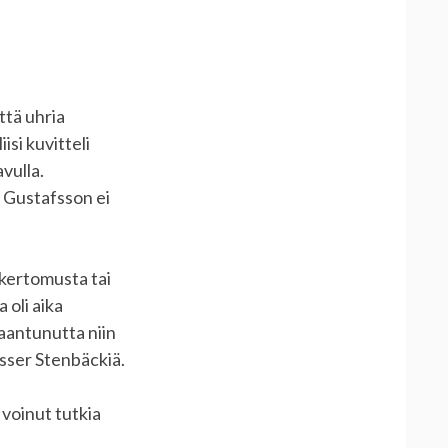
ttä uhria
si kuvitteli
vulla.
 Gustafsson ei
skertomusta tai
 oli aika
kkaantunutta niin
Asser Stenbäckiä.
 voinut tutkia