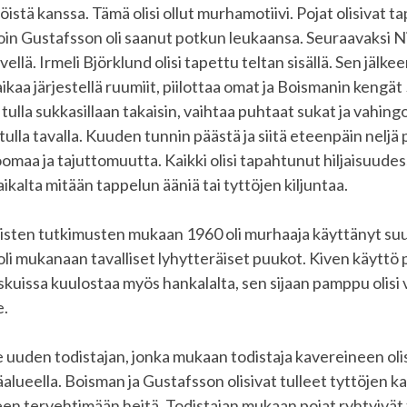
öistä kanssa. Tämä olisi ollut murhamotiivi. Pojat olisivat ta
lloin Gustafsson oli saanut potkun leukaansa. Seuraavaksi N
ellä. Irmeli Björklund olisi tapettu teltan sisällä. Sen jälke
 aikaa järjestellä ruumiit, piilottaa omat ja Boismanin kengä
tulla sukkasillaan takaisin, vaihtaa puhtaat sukat ja vahing
tulla tavalla. Kuuden tunnin päästä ja siitä eteenpäin neljä 
omaa ja tajuttomuutta. Kaikki olisi tapahtunut hiljaisuudess
paikalta mitään tappelun ääniä tai tyttöjen kiljuntaa.
äisten tutkimusten mukaan 1960 oli murhaaja käyttänyt suu
 oli mukanaan tavalliset lyhytteräiset puukot. Kiven käyttö
skuissa kuulostaa myös hankalalta, sen sijaan pamppu olisi v
e.
le uuden todistajan, jonka mukaan todistaja kavereineen olisi
täalueella. Boisman ja Gustafsson olisivat tulleet tyttöjen k
en tervehtimään heitä. Todistajan mukaan pojat ryhtyivä