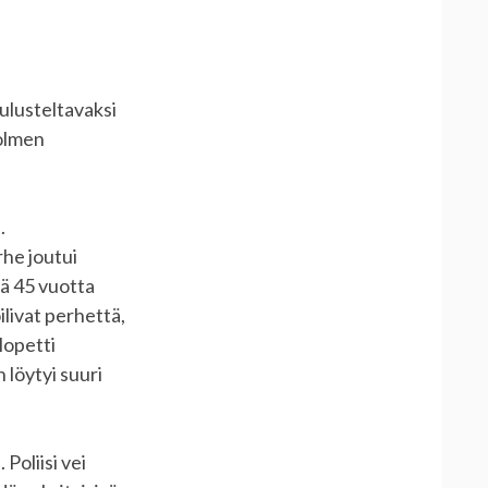
ulusteltavaksi
kolmen
.
rhe joutui
eä 45 vuotta
ilivat perhettä,
lopetti
 löytyi suuri
Poliisi vei