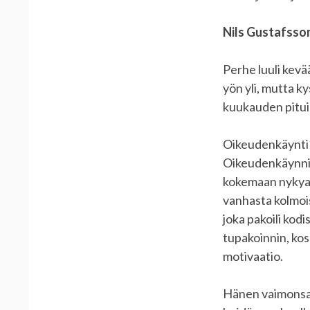
Nils Gustafsso
Perhe luuli kevä
yön yli, mutta k
kuukauden pituin
Oikeudenkäynti 
Oikeudenkäynnist
kokemaan nykyaik
vanhasta kolmois
joka pakoili kod
tupakoinnin, kos
motivaatio.
Hänen vaimonsa B