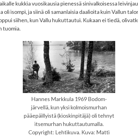
ikalle kukkia vuosikausia pienessä sinivalkoisessa leivinja
a oli isompi, ja siinä oli samanlaisia daalioita kuin Vallun tal
oppui siihen, kun Vallu hukuttautui. Kukaan ei tiedä, olivat
n tuomia.
Hannes Markkula 1969 Bodom-
järvellä, kun yksi kolmoismurhan
pääepäillyistä (kioskinpitäjä) oli tehnyt
itsemurhan hukuttautumalla.
Copyright: Lehtikuva. Kuva: Matti