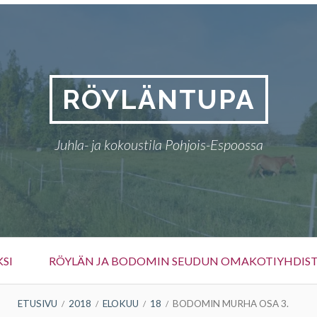
RÖYLÄNTUPA
Juhla- ja kokoustila Pohjois-Espoossa
KSI
RÖYLÄN JA BODOMIN SEUDUN OMAKOTIYHDIS
ETUSIVU
2018
ELOKUU
18
BODOMIN MURHA OSA 3.