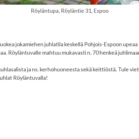
Röyläntupa, Röyläntie 31, Espoo
uokea jokamiehen juhlatila keskellä Pohjois-Espoon upeaa
aa. Röyläntuvalle mahtuu mukavasti n. 70 henkeä juhlimaa
uhlasalista ja ns. kerhohuoneesta sekä keittiöstä. Tule vi
juhlat Röyläntuvalla!