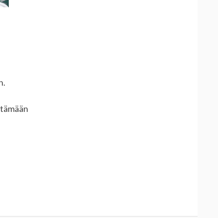
n.
ettämään