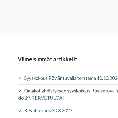
Alapalkin
Viimeisimmät artikkelit
sivupalkki
Syyskokous Röyläntuvalla torstaina 10.10.202
Omakotiyhdistyksen syyskokous Röyläntuvalla
klo 19. TERVETULOA!
Kevätkokous 30.3.2023