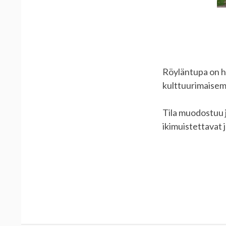
Röyläntupa on h
kulttuurimaisem
Tila muodostuu j
ikimuistettavat 