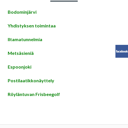
Bodominjärvi
Yhdistyksen toimintaa
Iltamatunnelmia
Metsäsieniä
Espoonjoki
Postilaatikkonäyttely
Röyläntuvan Frisbeegolf