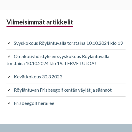
Alapalkin
Viimeisimmät artikkelit
sivupalkki
Syyskokous Röyläntuvalla torstaina 10.10.2024 klo 19
Omakotiyhdistyksen syyskokous Röyläntuvalla
torstaina 10.10.2024 klo 19. TERVETULOA!
Kevätkokous 30.3.2023
Röyläntuvan Frisbeegolfkentän väylät ja säännöt
Frisbeegolf heräilee