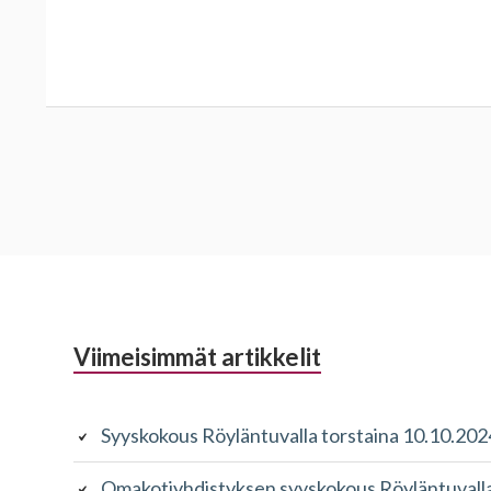
Alapalkin
Viimeisimmät artikkelit
sivupalkki
Syyskokous Röyläntuvalla torstaina 10.10.202
Omakotiyhdistyksen syyskokous Röyläntuvalla