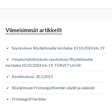
Alapalkin
Viimeisimmät artikkelit
sivupalkki
Syyskokous Röyläntuvalla torstaina 10.10.2024 klo 19
Omakotiyhdistyksen syyskokous Röyläntuvalla
torstaina 10.10.2024 klo 19. TERVETULOA!
Kevätkokous 30.3.2023
Röyläntuvan Frisbeegolfkentän väylät ja säännöt
Frisbeegolf heräilee