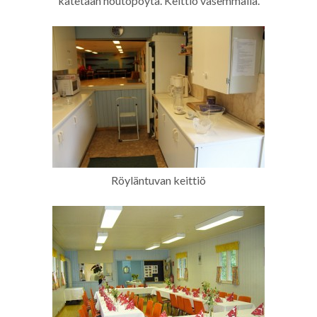
katetaan noutopöytä. Keittiö vasemmalla.
Röyläntuvan keittiö