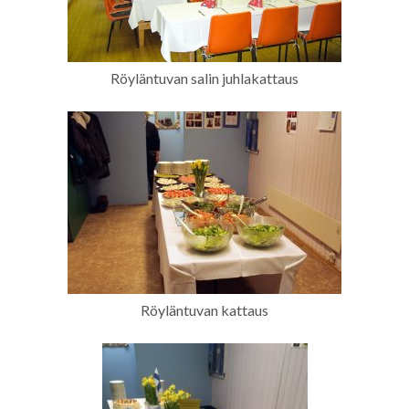
Röyläntuvan salin juhlakattaus
Röyläntuvan kattaus