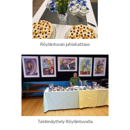
Röyläntuvan juhlakattaus
Taidenäyttely Röyläntuvalla