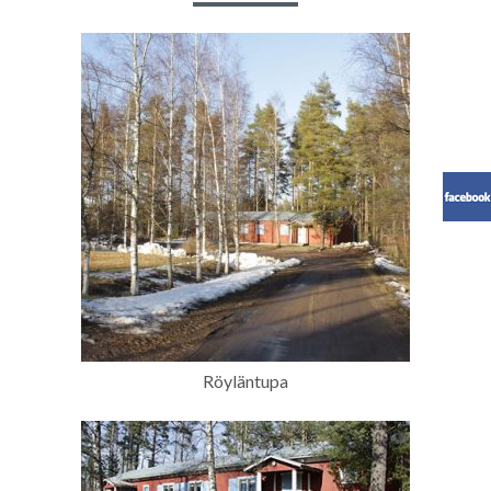
Röyläntupa