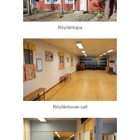
Röyläntupa
Röyläntuvan sali