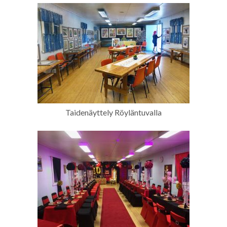
Taidenäyttely Röyläntuvalla