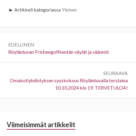
Artikkeli kategoriassa
Yleinen
Artikkelien
EDELLINEN
selaus
Edellinen:
Röyläntuvan Frisbeegolfkentän väylät ja säännöt
SEURAAVA
Seuraava:
Omakotiyhdistyksen syyskokous Röyläntuvalla torstaina
10.10.2024 klo 19. TERVETULOA!
Alapalkin
Viimeisimmät artikkelit