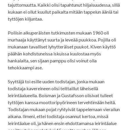
tajuttomuutta. Kaikki olisi tapahtunut hiljaisuudessa, sillä
kukaan ei ollut kuullut paikalta mitään tappelun ääniä tai
tyttöjen kiljuntaa.
Poliisin alkuperäisten tutkimusten mukaan 1960 oli
murhaaja käyttänyt suurta ja leveää puukkoa. Pojilla oli
mukanaan tavalliset lyhytteräiset puukot. Kiven käyttö
päähän kohdistuneissa iskuissa kuulostaa myös
hankalalta, sen sijaan pamppu olisi voinut olla
tehokkaampi ase.
Syyttäjä toi esille uuden todistajan, jonka mukaan
todistaja kavereineen olisi telttaillut läheisellä
leirintäalueella. Boisman ja Gustafsson olisivat tulleet
tyttöjen kanssa moottoripyörineen tervehtimään heitä.
Todistajan mukaan pojat ryhtyivät tappelemaan vierailun
aikana. Ilmeni, ettei todistaja osannut kertoa, missä
leirintäalue oli, ja hänen ensin ehdottamansa leirintäalue