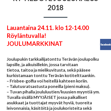
2018
Lauantaina 24.11. klo 12-14.00
Röyläntuvalla!
JOULUMARKKINAT
Joulupukin tarkkailijatonttu Terävän joulupolku
lapsille, ja aikuisillekin, jossa tarvitaan
tietoa, taitoa ja mielikuvitusta, sekä pääsee
kurkistamaan tonttu Terävän kotitelttaankin.
– Frisbee-golfia voi heitellä kahteen koriin.
– Talutusratsastusta poneilla (pieni maksu).
– Tuvan pihalla joululuutien/kuusien myyntiä ym.
Tuvalla sisällä MYYJÄISET jossa paikalliset
asukkaat ja tuottajat myyvät hyviä, tuoreita
leivonnaisia, käsitöitä ja joulukoristeita sekä