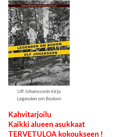
Ulf Johanssonin kirja
Legenden om Bodom
Kahvitarjoilu
Kaikki alueen asukkaat
TERVETULOA kokoukseen !