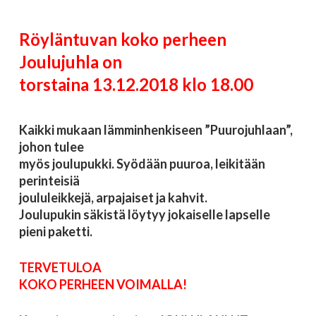
Röyläntuvan koko perheen
Joulujuhla on
torstaina 13.12.2018 klo 18.00
Kaikki mukaan lämminhenkiseen ”Puurojuhlaan”,
johon tulee
myös joulupukki. Syödään puuroa, leikitään
perinteisiä
joululeikkejä, arpajaiset ja kahvit.
Joulupukin säkistä löytyy jokaiselle lapselle
pieni paketti.
TERVETULOA
KOKO PERHEEN VOIMALLA!