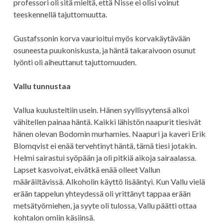
professori oli sitä mieltä, että Nisse ei olisi voinut
teeskennellä tajuttomuutta.
Gustafssonin korva vaurioitui myös korvakäytävään
osuneesta puukoniskusta, ja häntä takaraivoon osunut
lyönti oli aiheuttanut tajuttomuuden.
Vallu tunnustaa
Vallua kuulusteltiin usein. Hänen syyllisyytensä alkoi
vähitellen painaa häntä. Kaikki lähistön naapurit tiesivät
hänen olevan Bodomin murhamies. Naapuri ja kaveri Erik
Blomqvist ei enää tervehtinyt häntä, tämä tiesi jotakin.
Helmi sairastui syöpään ja oli pitkiä aikoja sairaalassa.
Lapset kasvoivat, eivätkä enää olleet Vallun
määräiltävissä. Alkoholin käyttö lisääntyi. Kun Vallu vielä
erään tappelun yhteydessä oli yrittänyt tappaa erään
metsätyömiehen, ja syyte oli tulossa, Vallu päätti ottaa
kohtalon omiin käsiinsä.