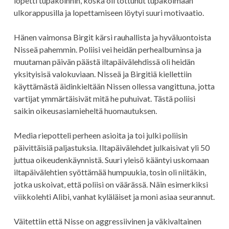
lopetti tupakoinnin, koska oli tottunut tupakoimaan
ulkorappusilla ja lopettamiseen löytyi suuri motivaatio.
Hänen vaimonsa Birgit kärsi rauhallista ja hyväluontoista
Nisseä pahemmin. Poliisi vei heidän perhealbuminsa ja
muutaman päivän päästä iltapäivälehdissä oli heidän
yksityisisä valokuviaan. Nisseä ja Birgitiä kiellettiin
käyttämästä äidinkieltään Nissen ollessa vangittuna, jotta
vartijat ymmärtäisivät mitä he puhuivat. Tästä poliisi
saikin oikeusasiamieheltä huomautuksen.
Media riepotteli perheen asioita ja toi julki poliisin
päivittäisiä paljastuksia. Iltapäivälehdet julkaisivat yli 50
juttua oikeudenkäynnistä. Suuri yleisö kääntyi uskomaan
iltapäivälehtien syöttämää humpuukia, tosin oli niitäkin,
jotka uskoivat, että poliisi on väärässä. Näin esimerkiksi
viikkolehti Alibi, vanhat kyläläiset ja moni asiaa seurannut.
Väitettiin että Nisse on aggressiivinen ja väkivaltainen