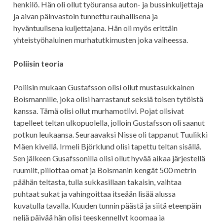
henkilö. Hän oli ollut työuransa auton- ja bussinkuljettaja
ja aivan päinvastoin tunnettu rauhallisena ja
hyväntuulisena kuljettajana. Hän oli myös erittäin
yhteistyöhaluinen murhatutkimusten joka vaiheessa.
Poliisin teoria
Poliisin mukaan Gustafsson olisi ollut mustasukkainen
Boismannille, joka olisi harrastanut seksiä toisen tytöistä
kanssa. Tämä olisi ollut murhamotiivi. Pojat olisivat
tapelleet teltan ulkopuolella, jolloin Gustafsson oli saanut
potkun leukaansa. Seuraavaksi Nisse oli tappanut Tuulikki
Mäen kivellä. Irmeli Björklund olisi tapettu teltan sisällä.
Sen jälkeen Gusafssonilla olisi ollut hyvää aikaa järjestellä
ruumiit, piilottaa omat ja Boismanin kengät 500 metrin
päähän teltasta, tulla sukkasillaan takaisin, vaihtaa
puhtaat sukat ja vahingoittaa itseään lisää alussa
kuvatulla tavalla. Kuuden tunnin päästä ja siitä eteenpäin
neljä päivää hän olisi teeskennellyt koomaa ja