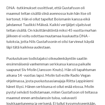
DNA -tutkimukset osoittivat, että Gustafsson oli
maannut teltan sisällä siinä asennossa kuin hän itse oli
kertonut. Hän ei ollut tapellut Boismanin kanssa eikä
jahdannut Tuulikki Mäkeä. Kaikki verijäljet sijaitsivat
teltan sisällä. On käsittämätöntä miksi 45 vuotta murhan
jälkeen ei voitu odottaa muutamaa kuukautta DNA -
tuloksia, jotta Nils Gustafssonin ei olisi tarvinnut käydä
läpi tätä kaikkea uudestaan.
Puolustuksen todistajaksi oikeudenkäyntiin saatiin
ensimmäisenä vanhemman serkkunsa kanssa paikalle
saapunut Siv Molin (Jansson-Knuts). Hän oli tapahtuman
aikana 14 -vuotias lapsi. Molin tuli esille Radio Vegan
ohjelmassa, josta puolustusasianajaja Riitta Leppiniemi
hänet löysi. Hänen serkkunsa ei ollut enää elossa. Molin
pystyi selvästi todistamaan, miten Gustafsson oli teltassa
maannut ennen ambulanssin tuloa, vakavasti
loukkaantuneena ja verisenä. Ei tullut kysymykseenkään,