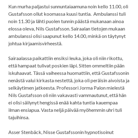
Kun murha paljastui sunnuntaiaamuna noin kello 11.00, oli
Gustafsson ollut koomassa kuusi tuntia. Ambulanssi tuli
noin 11.30 ja lähti puolen tunnin päästä mukanaan ainoa
elossa oleva, Nils Gustafsson. Sairaalan tietojen mukaan
ambulanssi olisi saapunut kello 14.00, minkä on täytynyt
johtua kirjaamisvirheestä.
Sairaalassa paikattiin ensiksi leuka, joka oli niin rikottu,
että hampaat tulivat poskien läpi. Sitten ommeltiin pään
iskuhaavat. Tässä vaiheessa huomattiin, että Gustafssonin
nenästä valui kirkasta nestettä, joka oli peräisin aivoista ja
selkäytimen jatkeesta. Professori Jorma Palon mielestä
Nils Gustafsson oli niin vakavasti vammautunut, että hän
ei olisi säilynyt hengissä enää kahta tuntia kauempaa
ilman ensiapua. Vasta neljä päivää myöhemmin uhri tuli
tajuihinsa.
Asser Stenbäck, Nisse Gustafssonin hypnotisoinut