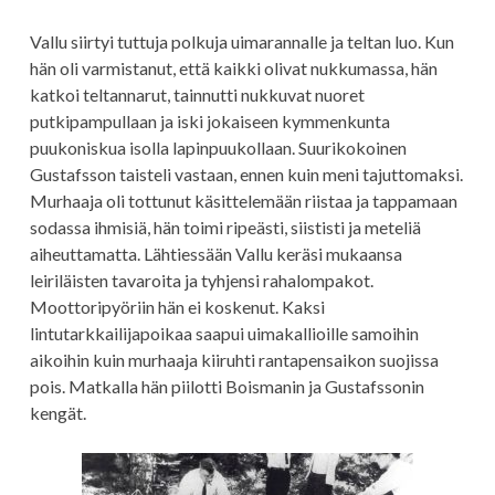
Vallu siirtyi tuttuja polkuja uimarannalle ja teltan luo. Kun
hän oli varmistanut, että kaikki olivat nukkumassa, hän
katkoi teltannarut, tainnutti nukkuvat nuoret
putkipampullaan ja iski jokaiseen kymmenkunta
puukoniskua isolla lapinpuukollaan. Suurikokoinen
Gustafsson taisteli vastaan, ennen kuin meni tajuttomaksi.
Murhaaja oli tottunut käsittelemään riistaa ja tappamaan
sodassa ihmisiä, hän toimi ripeästi, siististi ja meteliä
aiheuttamatta. Lähtiessään Vallu keräsi mukaansa
leiriläisten tavaroita ja tyhjensi rahalompakot.
Moottoripyöriin hän ei koskenut. Kaksi
lintutarkkailijapoikaa saapui uimakallioille samoihin
aikoihin kuin murhaaja kiiruhti rantapensaikon suojissa
pois. Matkalla hän piilotti Boismanin ja Gustafssonin
kengät.