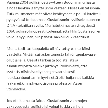
Vuonna 2004 poliisi nosti syytteen Bodomin murhasta
ainoaa henkiin jäänyttä uhria vastaan, Nisse Gustafssonia.
Tutkimusmenetelmät olivat kehittyneet ja poliisi kuvitteli
pystyvänsä todistamaan Gustafssonin syylliseksi tuoreen
DNA -tekniikan avulla. Murhatutkimusten yhteydessä
1960 poliisi oli nopeasti todennut, että Nils Gustafsson ei
voi olla syyllinen, niin pahasti hän oli loukkaantunut.
Monia todistuskappaleita oli hävitetty, esimerkiksi
vaatteita. Yhtään sairaskertomusta tai röntgenkuvaa ei
ollut jäljellä. Useista tärkeistä todistajista ja
asiantuntijoista oli aika jättänyt. Poliisi väitti, että
syytetty olisi näytellyt hengenvaarallisesti
loukkaantunutta niin hyvin, että olisi huijannut kaikkia
lääkäreitä, mm. hypnotisoijaa professori Asser
Stenbäckiä.
Jos ei ollut muuta faktaa Gustafssonin vammojen
vakavuudesta, poliisi olisi voinut tutkia vanhoja