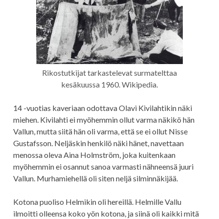
Rikostutkijat tarkastelevat surma­telttaa
kesäkuussa 1960. Wikipedia.
14 -vuotias kaveriaan odottava Olavi Kivilahtikin näki
miehen. Kivilahti ei myöhemmin ollut varma näkikö hän
Vallun, mutta siitä hän oli varma, että se ei ollut Nisse
Gustafsson. Neljäskin henkilö näki hänet, navettaan
menossa oleva Aina Holmström, joka kuitenkaan
myöhemmin ei osannut sanoa varmasti nähneensä juuri
Vallun. Murhamiehellä oli siten neljä silminnäkijää.
Kotona puoliso Helmikin oli hereillä. Helmille Vallu
ilmoitti olleensa koko yön kotona, ja siinä oli kaikki mitä