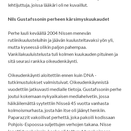
lehtijuttuja, joissa lääkäri oli ne kuvaillut.
Nils Gustafssonin perheen kärsimyskuukaudet
Perhe luuli keväällä 2004 Nissen menevän
rutiinikuulusteluihin ja jäävän kuulusteltavaksi yön yli,
mutta kyseessä olikin paljon pahempaa.
Vankilakuuluistelusta tuli kolmen kuukauden pituinen ja
sitä seurasi rankka oikeudenkäynti.
Oikeudenkäynti aloitettiin ennen kuin DNA -
tutkimustulokset valmistuivat. Oikeudenkäynnistä
vuodettiin jatkuvasti medialle tietoja. Gustafssonin perhe
joutui kokemaan nykyaikaisen mediahelvetin, jossa
häikäilemättä syytettiin Nisseä 45 vuotta vanhasta
kolmoismurhasta, josta hän itse oli jäänyt henkiin.
Paparazzit vakoilivat perhettä, joka pakoili kodissaan
Pohjois-Espoossa suljettujen verhojen takana. Nisse