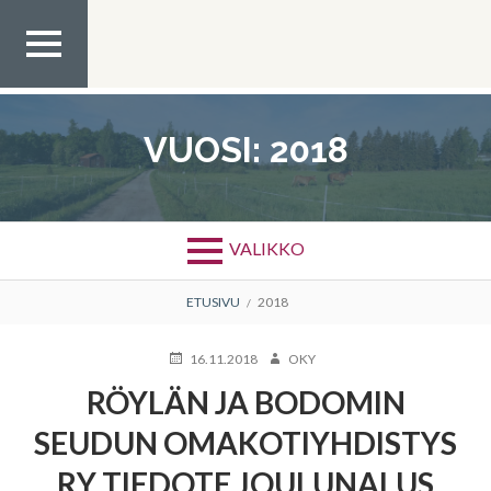
Siirry
sisältöön
YLÄV
ALIKK
O
VUOSI:
2018
VALIKKO
MURUPOLKU
ETUSIVU
2018
JULKAISTU
KIRJOITTAJA
16.11.2018
OKY
RÖYLÄN JA BODOMIN
SEUDUN OMAKOTIYHDISTYS
RY TIEDOTE JOULUNALUS