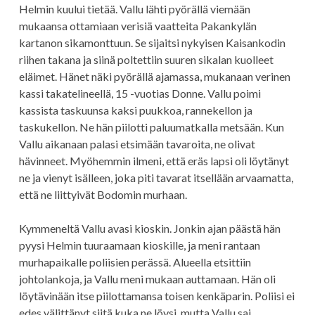
Helmin kuului tietää. Vallu lähti pyörällä viemään
mukaansa ottamiaan verisiä vaatteita Pakankylän
kartanon sikamonttuun. Se sijaitsi nykyisen Kaisankodin
riihen takana ja siinä poltettiin suuren sikalan kuolleet
eläimet. Hänet näki pyörällä ajamassa, mukanaan verinen
kassi takatelineellä, 15 -vuotias Donne. Vallu poimi
kassista taskuunsa kaksi puukkoa, rannekellon ja
taskukellon. Ne hän piilotti paluumatkalla metsään. Kun
Vallu aikanaan palasi etsimään tavaroita, ne olivat
hävinneet. Myöhemmin ilmeni, että eräs lapsi oli löytänyt
ne ja vienyt isälleen, joka piti tavarat itsellään arvaamatta,
että ne liittyivät Bodomin murhaan.
Kymmeneltä Vallu avasi kioskin. Jonkin ajan päästä hän
pyysi Helmin tuuraamaan kioskille, ja meni rantaan
murhapaikalle poliisien perässä. Alueella etsittiin
johtolankoja, ja Vallu meni mukaan auttamaan. Hän oli
löytävinään itse piilottamansa toisen kenkäparin. Poliisi ei
edes välittänyt siitä kuka ne löysi, mutta Vallu sai