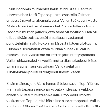
Ensin Bodomin murhamies halusi tunnustaa. Hän teki
kirvesmiehen töitä Espoon puisto-osastolla Oittaan
entisessä navettarakennuksessa. Vallun työkaveri Hutte
Malmström kertoi nähneensä heti Vallun tullessa töihin
Bodomin murhan jälkeen, että tämä oli syyllinen. Hän oli
ollut pitkään poissa, ei töihin tultuaan vastannut
puhutteluihin ja piti koko ajan kirvestä käden ulottuvilla.
Kukaan ei uskaltanut ottaa murhaa puheeksi. Vallun
esimies Einar Wikström oli kerran joutunut työpaikalla
Vallun uhkaamaksi kirveellä, mutta tilanne laukesi, kiitos
Einarin rauhallisen käytöksen. Vallua pelättiin.
Tuolloinkaan poliisi ei reagoinut ilmoitukseen.
Ensimmäinen, jolle Vallu tunnusti tekonsa, oli Topi Ylänen.
Heillä oli tapana saunoa ja ryypätä yhdessä, ja viikkoa
ennen hukuttautumistaan kesällä 1969 Vallu ilmoitti
ykskantaan Topille, että hän oli ne nuoret tappanut. Vallun
kuoleman jälkeen Topi kertoi asiasta naapureille. Poliisilla