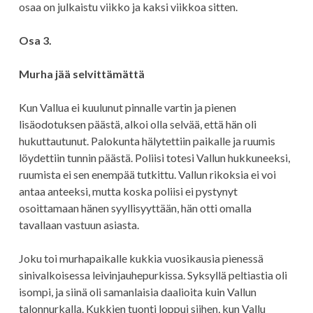
osaa on julkaistu viikko ja kaksi viikkoa sitten.
Osa 3.
Murha jää selvittämättä
Kun Vallua ei kuulunut pinnalle vartin ja pienen
lisäodotuksen päästä, alkoi olla selvää, että hän oli
hukuttautunut. Palokunta hälytettiin paikalle ja ruumis
löydettiin tunnin päästä. Poliisi totesi Vallun hukkuneeksi,
ruumista ei sen enempää tutkittu. Vallun rikoksia ei voi
antaa anteeksi, mutta koska poliisi ei pystynyt
osoittamaan hänen syyllisyyttään, hän otti omalla
tavallaan vastuun asiasta.
Joku toi murhapaikalle kukkia vuosikausia pienessä
sinivalkoisessa leivinjauhepurkissa. Syksyllä peltiastia oli
isompi, ja siinä oli samanlaisia daalioita kuin Vallun
talonnurkalla. Kukkien tuonti loppui siihen, kun Vallu