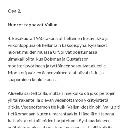
Osa 2.
Nuoret tapaavat Vallun
4. kesäkuuta 1960 takana oli helteinen kesäviikko ja
viikonloppuna oli helluntain kaksoispyhä. Kyläläiset
nuoret, muiden muassa Ulf, olivat poistumassa
uimakallioilta, kun Boisman ja Gustafsson
moottoripyörineen ja tyttöineen saapuivat alueelle.
Moottoripyörien äänenvaimentajat olivat rikki, ja
saapuminen kuului kauas.
Alueella sai telttailla, mutta sinne kulku oli joko peltojen
yli tai rakenteilla olevan vedenottamon yksityistietä
pitkin. Vedenottamon tie kulki Vallun kioskin ohi. Vallu piti
tietä omanaan, kuten uimarantaakin. Hänellä oli tapana
katkaista telttailijoiden harjateltan köysi saadakseen
epätoivotut vieraat poistumaan alueelta. Tiellä kulkijat