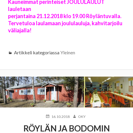
Kauneimmat perinteiset JOULULAULUT
lauletaan
perjantaina 21.12.2018 klo 19.00 Röyläntuvalla.
Tervetuloa laulamaan joululauluja, kahvitarjoilu
väliajalla!
Artikkeli kategoriassa
Yleinen
JULKAISTU
KIRJOITTAJA
16.10.2018
OKY
RÖYLÄN JA BODOMIN