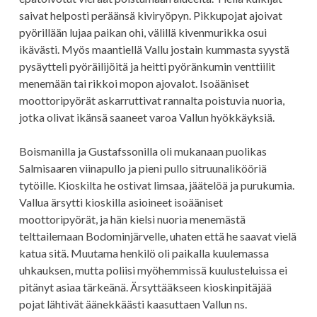
saivat helposti peräänsä kiviryöpyn. Pikkupojat ajoivat
pyörillään lujaa paikan ohi, välillä kivenmurikka osui
ikävästi. Myös maantiellä Vallu jostain kummasta syystä
pysäytteli pyöräilijöitä ja heitti pyöränkumin venttiilit
menemään tai rikkoi mopon ajovalot. Isoääniset
moottoripyörät askarruttivat rannalta poistuvia nuoria,
jotka olivat ikänsä saaneet varoa Vallun hyökkäyksiä.
Boismanilla ja Gustafssonilla oli mukanaan puolikas
Salmisaaren viinapullo ja pieni pullo sitruunalikööriä
tytöille. Kioskilta he ostivat limsaa, jäätelöä ja purukumia.
Vallua ärsytti kioskilla asioineet isoääniset
moottoripyörät, ja hän kielsi nuoria menemästä
telttailemaan Bodominjärvelle, uhaten että he saavat vielä
katua sitä. Muutama henkilö oli paikalla kuulemassa
uhkauksen, mutta poliisi myöhemmissä kuulusteluissa ei
pitänyt asiaa tärkeänä. Ärsyttääkseen kioskinpitäjää
pojat lähtivät äänekkäästi kaasuttaen Vallun ns.