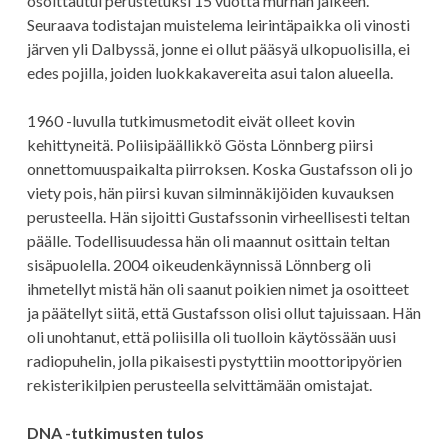
osoittautui perustetuksi 15 vuotta murhan jälkeen.
Seuraava todistajan muistelema leirintäpaikka oli vinosti
järven yli Dalbyssä, jonne ei ollut pääsyä ulkopuolisilla, ei
edes pojilla, joiden luokkakavereita asui talon alueella.
1960 -luvulla tutkimusmetodit eivät olleet kovin
kehittyneitä. Poliisipäällikkö Gösta Lönnberg piirsi
onnettomuuspaikalta piirroksen. Koska Gustafsson oli jo
viety pois, hän piirsi kuvan silminnäkijöiden kuvauksen
perusteella. Hän sijoitti Gustafssonin virheellisesti teltan
päälle. Todellisuudessa hän oli maannut osittain teltan
sisäpuolella. 2004 oikeudenkäynnissä Lönnberg oli
ihmetellyt mistä hän oli saanut poikien nimet ja osoitteet
ja päätellyt siitä, että Gustafsson olisi ollut tajuissaan. Hän
oli unohtanut, että poliisilla oli tuolloin käytössään uusi
radiopuhelin, jolla pikaisesti pystyttiin moottoripyörien
rekisterikilpien perusteella selvittämään omistajat.
DNA -tutkimusten tulos